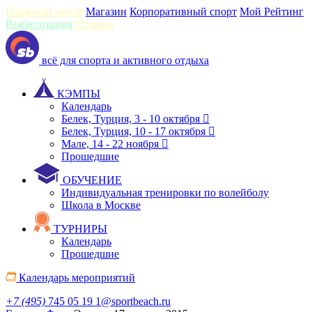
Пляжный центр
Магазин
Корпоративный спорт
Мой Рейтинг
Реабилитация
Отзывы
всё для спорта и активного отдыха
КЭМПЫ
Календарь
Белек, Турция, 3 - 10 октября
Белек, Турция, 10 - 17 октября
Мале, 14 - 22 ноября
Прошедшие
ОБУЧЕНИЕ
Индивидуальная тренировки по волейболу
Школа в Москве
ТУРНИРЫ
Календарь
Прошедшие
Календарь мероприятий
+7 (495)
745 05 19
1@sportbeach.ru