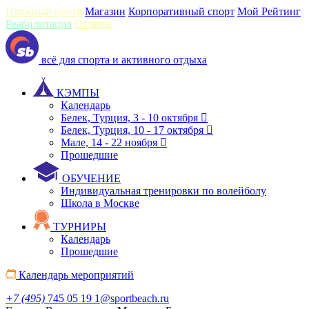
Пляжный центр
Магазин
Корпоративный спорт
Мой Рейтинг
Реабилитация
Отзывы
всё для спорта и активного отдыха
КЭМПЫ
Календарь
Белек, Турция, 3 - 10 октября
Белек, Турция, 10 - 17 октября
Мале, 14 - 22 ноября
Прошедшие
ОБУЧЕНИЕ
Индивидуальная тренировки по волейболу
Школа в Москве
ТУРНИРЫ
Календарь
Прошедшие
Календарь мероприятий
+7 (495)
745 05 19
1@sportbeach.ru