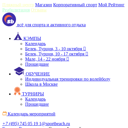
Пляжный центр
Магазин
Корпоративный спорт
Мой Рейтинг
Реабилитация
Отзывы
всё для спорта и активного отдыха
КЭМПЫ
Календарь
Белек, Турция, 3 - 10 октября
Белек, Турция, 10 - 17 октября
Мале, 14 - 22 ноября
Прошедшие
ОБУЧЕНИЕ
Индивидуальная тренировки по волейболу
Школа в Москве
ТУРНИРЫ
Календарь
Прошедшие
Календарь мероприятий
+7 (495)
745 05 19
1@sportbeach.ru